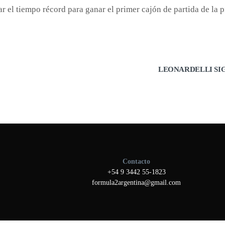
ar el tiempo récord para ganar el primer cajón de partida de la p
LEONARDELLI SI
Contacto
+54 9 3442 55-1823
formula2argentina@gmail.com