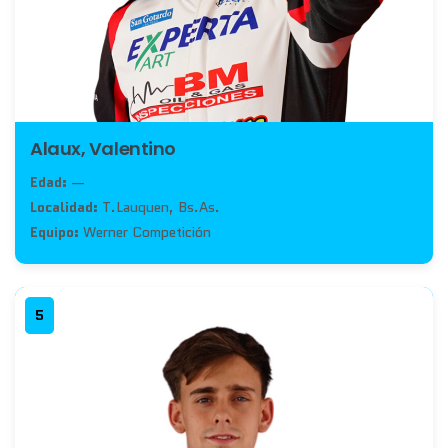
Alaux, Valentino
Edad:
—
Localidad:
T.Lauquen, Bs.As.
Equipo:
Werner Competición
5