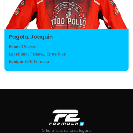
Pagola, Joaquin
Edad:
15 años
Localidad:
Federal, Entre Ríos
Equipo:
ESG Formula
Sitio oficial de la categoría