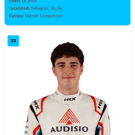
Edad:
16 años
Localidad:
Pellegrini, Bs.As.
Equipo:
Werner Competicion
33