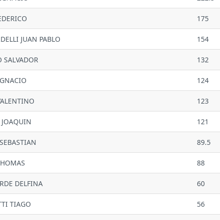
FEDERICO
175
DELLI JUAN PABLO
154
O SALVADOR
132
IGNACIO
124
VALENTINO
123
 JOAQUIN
121
SEBASTIAN
89.5
THOMAS
88
ERDE DELFINA
60
TTI TIAGO
56