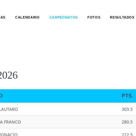
IAS
CALENDARIO
CAMPEONATOS
FOTOS
RESULTADOS
2026
O
PTS.
 LAUTARO
303.5
A FRANCO
280.5
IGNACIO
222.5