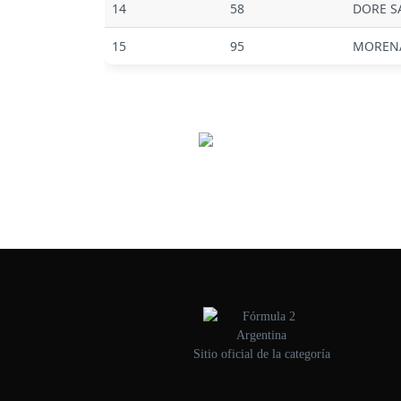
14
58
DORE S
15
95
MOREN
Sitio oficial de la categoría