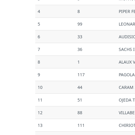
4
8
PIPER 
5
99
LEONAR
6
33
AUDISI
7
36
SACHS 
8
1
ALAUX 
9
117
PAGOLA
10
44
CARAM 
11
51
OJEDA 
12
88
VILLAB
13
111
CHIRIO