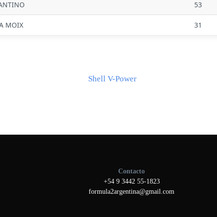
ANTINO
53
A MOIX
31
Contacto
+54 9 3442 55-1823
formula2argentina@gmail.com