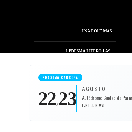
NOTICIAS
UNA POLE MÁS
UNA POLE MÁS
LEDESMA LIDERÓ LAS
PRÁCTICAS
“Siempre pienso en dejar
PRÓXIMA CARRERA
el automovilismo, es muy
ingrato desde todo punto
AGOSTO
22
23
de vista. Como contracara,
Autódromo Ciudad de Para
nos apasiona mucho y
y
estamos presos de nuestra
(ENTRE RIOS)
FINAL DE PELÍCULA
pasión”
UNA POLE MÁS PARA