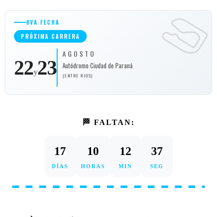
8VA FECHA
PRÓXIMA CARRERA
AGOSTO
22
23
Autódromo Ciudad de Paraná
y
(ENTRE RIOS)
🏁 FALTAN:
17
10
12
36
DÍAS
HORAS
MIN
SEG