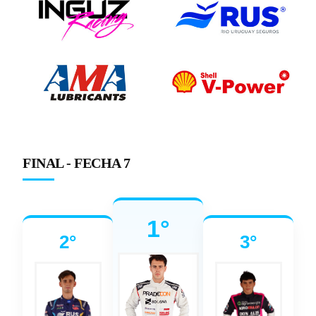
FINAL - FECHA 7
1°
2°
3°