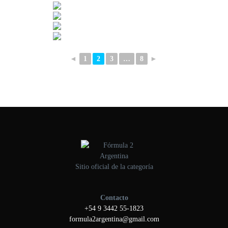
◄
1
2
3
…
8
►
Sitio oficial de la categoría
Contacto
+54 9 3442 55-1823
formula2argentina@gmail.com