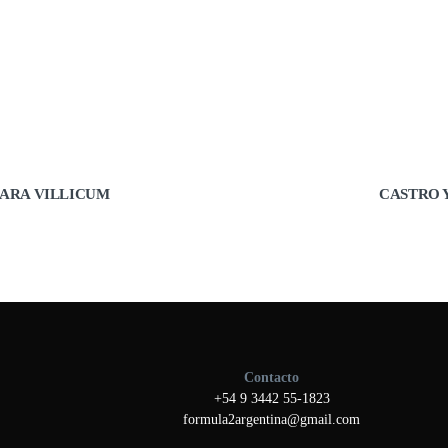
PARA VILLICUM
CASTRO 
Contacto
+54 9 3442 55-1823
formula2argentina@gmail.com