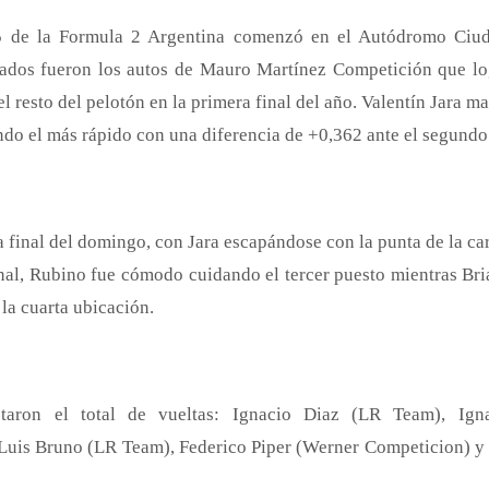
 de la Formula 2 Argentina comenzó en el Autódromo Ciu
cados fueron los autos de Mauro Martínez Competición que lo
l resto del pelotón en la primera final del año. Valentín Jara 
endo el más rápido con una diferencia de +0,362 ante el segundo
la final del domingo, con Jara escapándose con la punta de la ca
final, Rubino fue cómodo cuidando el tercer puesto mientras Br
la cuarta ubicación.
etaron el total de vueltas: Ignacio Diaz (LR Team), Ign
 Luis Bruno (LR Team), Federico Piper (Werner Competicion) 