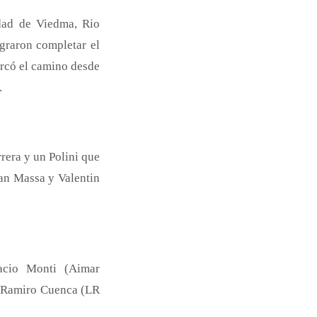
dad de Viedma, Rio
graron completar el
marcó el camino desde
.
rrera y un Polini que
ian Massa y Valentin
acio Monti (Aimar
y Ramiro Cuenca (LR