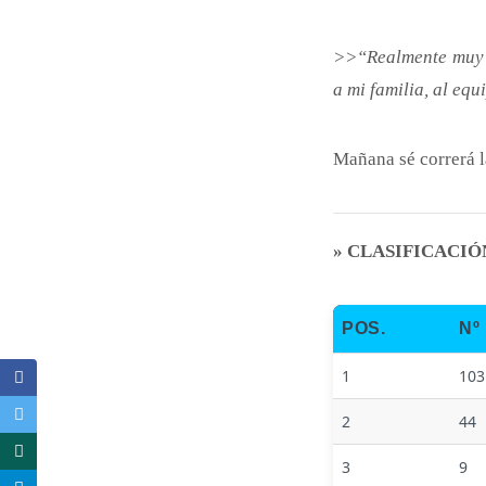
>>“Realmente muy fe
a mi familia, al eq
Mañana sé correrá la
» CLASIFICACIÓ
POS.
Nº
1
103
2
44
3
9