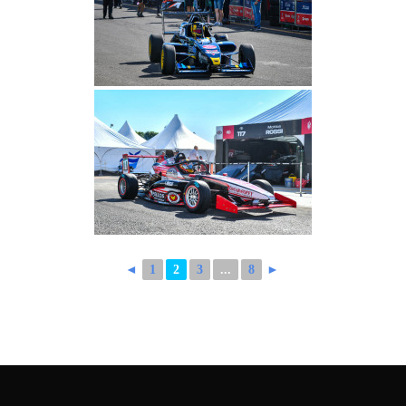
◄
1
2
3
...
8
►