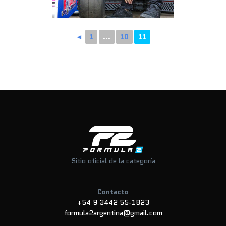
◄
1
...
10
11
Sitio oficial de la categoría
Contacto
+54 9 3442 55-1823
formula2argentina@gmail.com