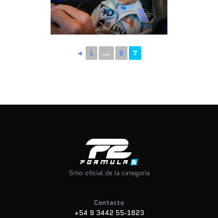
◄
1
...
6
7
Sitio oficial de la categoría
Contacto
+54 9 3442 55-1823