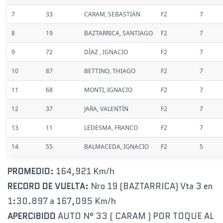
7
33
CARAM, SEBASTIÁN
F2
7
8
19
BAZTARRICA, SANTIAGO
F2
7
9
72
DÍAZ , IGNACIO
F2
7
10
87
BETTINO, THIAGO
F2
7
11
68
MONTI, IGNACIO
F2
7
12
37
JARA, VALENTÍN
F2
7
13
11
LEDESMA, FRANCO
F2
7
14
55
BALMACEDA, IGNACIO
F2
5
PROMEDIO:
164,921 Km/h
RECORD DE VUELTA:
Nro 19 (BAZTARRICA) Vta 3 en
1:30.897 a 167,095 Km/h
APERCIBIDO
AUTO N° 33 ( CARAM ) POR TOQUE AL