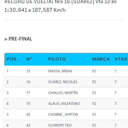
RECORD DE VUELTA: Nro 16 (SUÁREZ) Vta 12 en
1:30.641 a 167,567 Km/h
» PRE-FINAL
POS.
Nº
PILOTO
MARCA
VTAS
1
73
MASSA, BRIAN
F2
7
2
16
SUÁREZ, NICOLÁS
F2
7
3
77
CHIALVO, MARTÍN
F2
7
4
75
ALAUX, VALENTINO
F2
7
5
45
CHORNE , AYRTON
F2
7
6
43
SCHROPP, TEO
F2
7