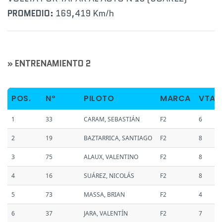
PROMEDIO:
169,419 Km/h
» ENTRENAMIENTO 2
POS.
Nº
PILOTO
MARCA
VTAS
1
33
CARAM, SEBASTIÁN
F2
6
2
19
BAZTARRICA, SANTIAGO
F2
8
3
75
ALAUX, VALENTINO
F2
8
4
16
SUÁREZ, NICOLÁS
F2
8
5
73
MASSA, BRIAN
F2
4
6
37
JARA, VALENTÍN
F2
7