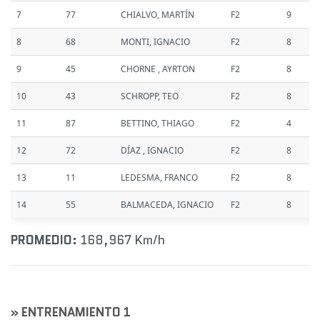
7
77
CHIALVO, MARTÍN
F2
9
8
68
MONTI, IGNACIO
F2
8
9
45
CHORNE , AYRTON
F2
8
10
43
SCHROPP, TEO
F2
8
11
87
BETTINO, THIAGO
F2
4
12
72
DÍAZ , IGNACIO
F2
8
13
11
LEDESMA, FRANCO
F2
8
14
55
BALMACEDA, IGNACIO
F2
8
PROMEDIO:
168,967 Km/h
» ENTRENAMIENTO 1