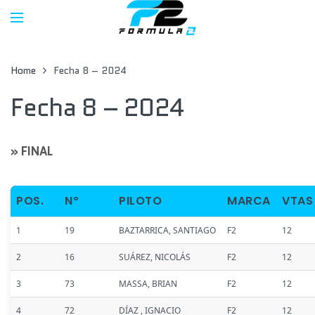
Home
Fecha 8 – 2024
Fecha 8 – 2024
» FINAL
POS.
Nº
PILOTO
MARCA
VTAS
1
19
BAZTARRICA, SANTIAGO
F2
12
2
16
SUÁREZ, NICOLÁS
F2
12
3
73
MASSA, BRIAN
F2
12
4
72
DÍAZ , IGNACIO
F2
12