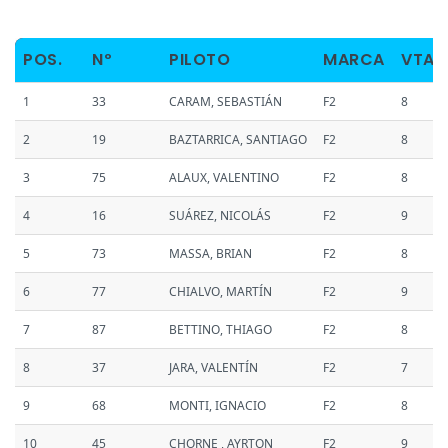
POS.
Nº
PILOTO
MARCA
VTAS
1
33
CARAM, SEBASTIÁN
F2
8
2
19
BAZTARRICA, SANTIAGO
F2
8
3
75
ALAUX, VALENTINO
F2
8
4
16
SUÁREZ, NICOLÁS
F2
9
5
73
MASSA, BRIAN
F2
8
6
77
CHIALVO, MARTÍN
F2
9
7
87
BETTINO, THIAGO
F2
8
8
37
JARA, VALENTÍN
F2
7
9
68
MONTI, IGNACIO
F2
8
10
45
CHORNE , AYRTON
F2
9