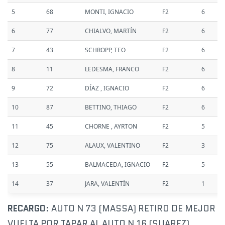
5
68
MONTI, IGNACIO
F2
6
6
77
CHIALVO, MARTÍN
F2
6
7
43
SCHROPP, TEO
F2
6
8
11
LEDESMA, FRANCO
F2
6
9
72
DÍAZ , IGNACIO
F2
6
10
87
BETTINO, THIAGO
F2
6
11
45
CHORNE , AYRTON
F2
5
12
75
ALAUX, VALENTINO
F2
3
13
55
BALMACEDA, IGNACIO
F2
5
14
37
JARA, VALENTÍN
F2
1
RECARGO
: AUTO N 73 (MASSA) RETIRO DE MEJOR
VUELTA POR TAPAR AL AUTO N 16 (SUAREZ)