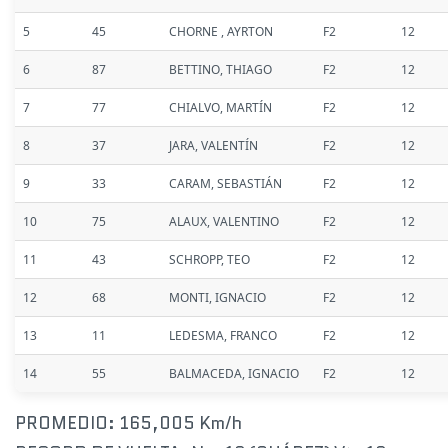
5
45
CHORNE , AYRTON
F2
12
6
87
BETTINO, THIAGO
F2
12
7
77
CHIALVO, MARTÍN
F2
12
8
37
JARA, VALENTÍN
F2
12
9
33
CARAM, SEBASTIÁN
F2
12
10
75
ALAUX, VALENTINO
F2
12
11
43
SCHROPP, TEO
F2
12
12
68
MONTI, IGNACIO
F2
12
13
11
LEDESMA, FRANCO
F2
12
14
55
BALMACEDA, IGNACIO
F2
12
PROMEDIO: 165,005 Km/h