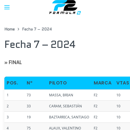
Home
Fecha 7 – 2024
Fecha 7 – 2024
» FINAL
POS.
Nº
PILOTO
MARCA
VTAS
1
73
MASSA, BRIAN
F2
10
2
33
CARAM, SEBASTIÁN
F2
10
3
19
BAZTARRICA, SANTIAGO
F2
10
4
75
ALAUX, VALENTINO
F2
10