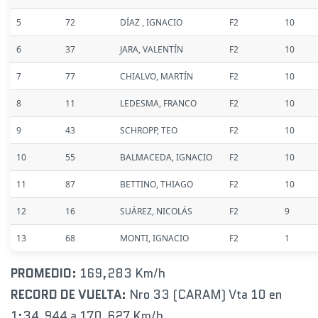
5
72
DÍAZ , IGNACIO
F2
10
6
37
JARA, VALENTÍN
F2
10
7
77
CHIALVO, MARTÍN
F2
10
8
11
LEDESMA, FRANCO
F2
10
9
43
SCHROPP, TEO
F2
10
10
55
BALMACEDA, IGNACIO
F2
10
11
87
BETTINO, THIAGO
F2
10
12
16
SUÁREZ, NICOLÁS
F2
9
13
68
MONTI, IGNACIO
F2
1
PROMEDIO:
169,283 Km/h
RECORD DE VUELTA:
Nro 33 (CARAM) Vta 10 en
1:34.944 a 170,627 Km/h