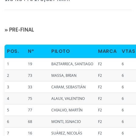
» PRE-FINAL
POS.
Nº
PILOTO
MARCA
VTAS
1
19
BAZTARRICA, SANTIAGO
F2
6
2
73
MASSA, BRIAN
F2
6
3
33
CARAM, SEBASTIÁN
F2
6
4
75
ALAUX, VALENTINO
F2
6
5
77
CHIALVO, MARTÍN
F2
6
6
68
MONTI, IGNACIO
F2
6
7
16
SUÁREZ, NICOLÁS
F2
6