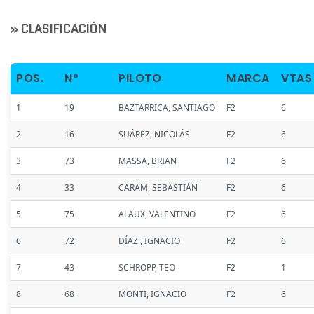
» CLASIFICACIÓN
POS.
Nº
PILOTO
MARCA
VTAS
1
19
BAZTARRICA, SANTIAGO
F2
6
2
16
SUÁREZ, NICOLÁS
F2
6
3
73
MASSA, BRIAN
F2
6
4
33
CARAM, SEBASTIÁN
F2
6
5
75
ALAUX, VALENTINO
F2
6
6
72
DÍAZ , IGNACIO
F2
6
7
43
SCHROPP, TEO
F2
1
8
68
MONTI, IGNACIO
F2
6