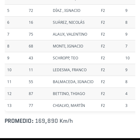
5
72
DÍAZ , IGNACIO
F2
9
6
16
SUÁREZ, NICOLÁS
F2
8
7
75
ALAUX, VALENTINO
F2
9
8
68
MONTI, IGNACIO
F2
7
9
43
SCHROPP, TEO
F2
10
10
11
LEDESMA, FRANCO
F2
9
11
55
BALMACEDA, IGNACIO
F2
8
12
87
BETTINO, THIAGO
F2
4
13
77
CHIALVO, MARTÍN
F2
3
PROMEDIO:
169,890 Km/h