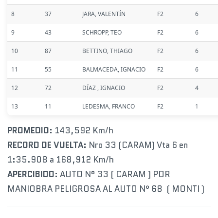
8
37
JARA, VALENTÍN
F2
6
9
43
SCHROPP, TEO
F2
6
10
87
BETTINO, THIAGO
F2
6
11
55
BALMACEDA, IGNACIO
F2
6
12
72
DÍAZ , IGNACIO
F2
4
13
11
LEDESMA, FRANCO
F2
1
PROMEDIO:
143,592 Km/h
RECORD DE VUELTA:
Nro 33 (CARAM) Vta 6 en
1:35.908 a 168,912 Km/h
APERCIBIDO:
AUTO N° 33 ( CARAM ) POR
MANIOBRA PELIGROSA AL AUTO N° 68 ( MONTI )