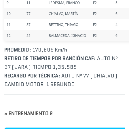
9
11
LEDESMA, FRANCO
F2
5
10
77
CHIALVO, MARTÍN
F2
6
11
87
BETTINO, THIAGO
F2
4
12
55
BALMACEDA, IGNACIO
F2
6
PROMEDIO:
170,809 Km/h
RETIRO DE TIEMPOS POR SANCIÓN CAF:
AUTO N°
37 ( JARA ) TIEMPO 1,35.585
RECARGO POR TÉCNICA:
AUTO N° 77 ( CHIALVO )
CAMBIO MOTOR 1 SEGUNDO
» ENTRENAMIENTO 2