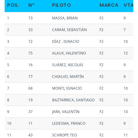
POS.
Nº
PILOTO
MARCA
VTAS
1
73
MASSA, BRIAN
F2
9
2
33
CARAM, SEBASTIÁN
F2
7
3
72
DÍAZ , IGNACIO
F2
10
4
75
ALAUX, VALENTINO
F2
12
5
16
SUÁREZ, NICOLÁS
F2
9
6
77
CHIALVO, MARTÍN
F2
9
7
68
MONTI, IGNACIO
F2
10
8
19
BAZTARRICA, SANTIAGO
F2
10
9
37
JARA, VALENTÍN
F2
10
10
11
LEDESMA, FRANCO
F2
9
11
43
SCHROPP, TEO
F2
11