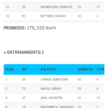
12
55
BALMACEDA, IGNACIO
F2
11
13
87
BETTINO, THIAGO
F2
2
PROMEDIO:
170,320 Km/h
» ENTRENAMIENTO 1
POS.
Nº
PILOTO
MARCA
VTAS
1
33
CARAM, SEBASTIÁN
F2
9
2
73
MASSA, BRIAN
F2
4
3
37
JARA, VALENTÍN
F2
10
4
19
BAZTARRICA, SANTIAGO
F2
7