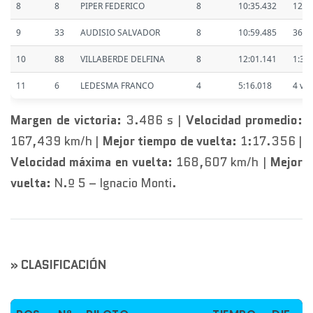
8
8
PIPER FEDERICO
8
10:35.432
12.2
9
33
AUDISIO SALVADOR
8
10:59.485
36.3
10
88
VILLABERDE DELFINA
8
12:01.141
1:37
11
6
LEDESMA FRANCO
4
5:16.018
4 vts
Margen de victoria:
3.486 s |
Velocidad promedio:
167,439 km/h |
Mejor tiempo de vuelta:
1:17.356 |
Velocidad máxima en vuelta:
168,607 km/h |
Mejor
vuelta:
N.º 5 – Ignacio Monti.
» CLASIFICACIÓN