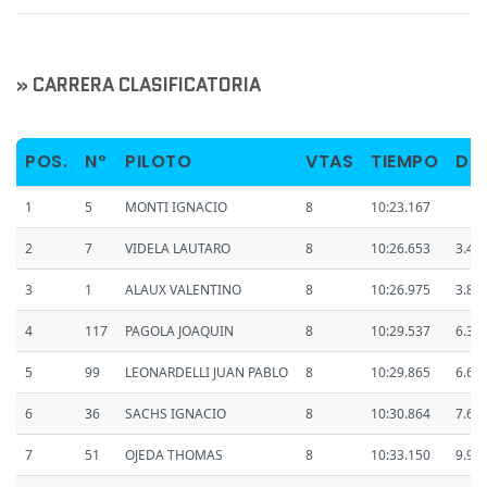
» CARRERA CLASIFICATORIA
POS.
Nº
PILOTO
VTAS
TIEMPO
DIF
1
5
MONTI IGNACIO
8
10:23.167
2
7
VIDELA LAUTARO
8
10:26.653
3.48
3
1
ALAUX VALENTINO
8
10:26.975
3.80
4
117
PAGOLA JOAQUIN
8
10:29.537
6.37
5
99
LEONARDELLI JUAN PABLO
8
10:29.865
6.69
6
36
SACHS IGNACIO
8
10:30.864
7.69
7
51
OJEDA THOMAS
8
10:33.150
9.98