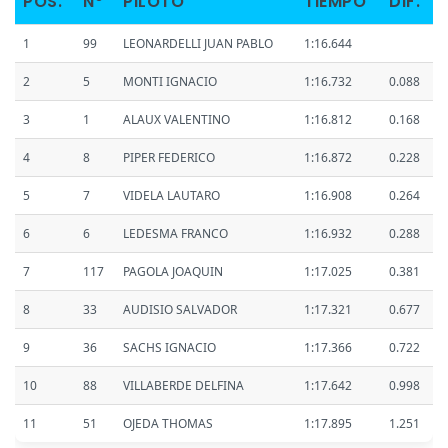
POS.
Nº
PILOTO
TIEMPO
DIF.
1
99
LEONARDELLI JUAN PABLO
1:16.644
2
5
MONTI IGNACIO
1:16.732
0.088
3
1
ALAUX VALENTINO
1:16.812
0.168
4
8
PIPER FEDERICO
1:16.872
0.228
5
7
VIDELA LAUTARO
1:16.908
0.264
6
6
LEDESMA FRANCO
1:16.932
0.288
7
117
PAGOLA JOAQUIN
1:17.025
0.381
8
33
AUDISIO SALVADOR
1:17.321
0.677
9
36
SACHS IGNACIO
1:17.366
0.722
10
88
VILLABERDE DELFINA
1:17.642
0.998
11
51
OJEDA THOMAS
1:17.895
1.251