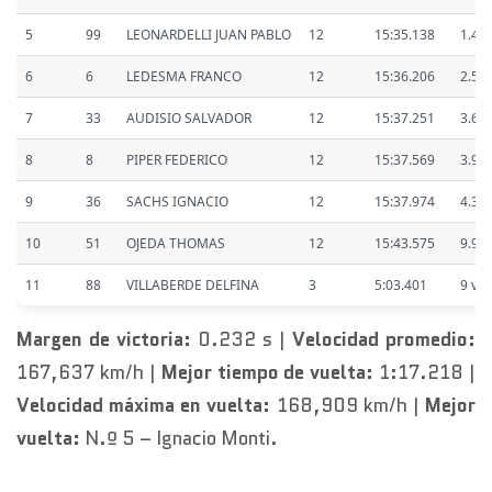
5
99
LEONARDELLI JUAN PABLO
12
15:35.138
1.49
6
6
LEDESMA FRANCO
12
15:36.206
2.56
7
33
AUDISIO SALVADOR
12
15:37.251
3.60
8
8
PIPER FEDERICO
12
15:37.569
3.92
9
36
SACHS IGNACIO
12
15:37.974
4.33
10
51
OJEDA THOMAS
12
15:43.575
9.93
11
88
VILLABERDE DELFINA
3
5:03.401
9 vts.
Margen de victoria:
0.232 s |
Velocidad promedio:
167,637 km/h |
Mejor tiempo de vuelta:
1:17.218 |
Velocidad máxima en vuelta:
168,909 km/h |
Mejor
vuelta:
N.º 5 – Ignacio Monti.