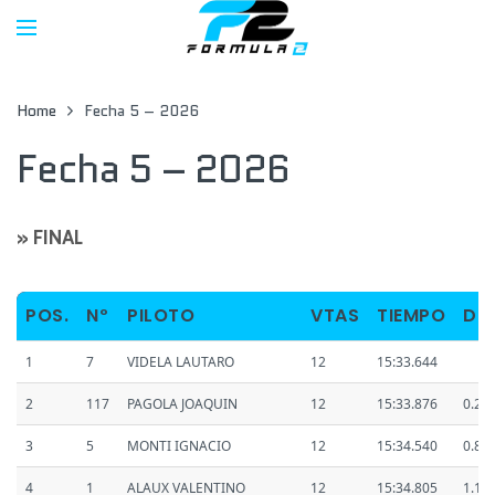
Home
Fecha 5 – 2026
Fecha 5 – 2026
» FINAL
POS.
Nº
PILOTO
VTAS
TIEMPO
DIF
1
7
VIDELA LAUTARO
12
15:33.644
2
117
PAGOLA JOAQUIN
12
15:33.876
0.23
3
5
MONTI IGNACIO
12
15:34.540
0.89
4
1
ALAUX VALENTINO
12
15:34.805
1.16