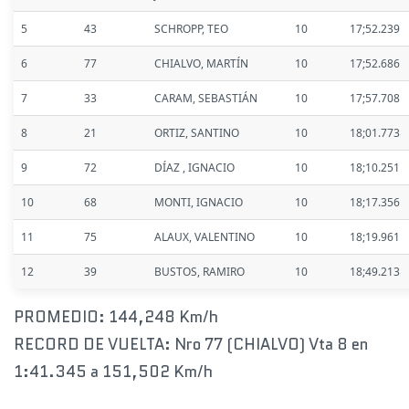
5
43
SCHROPP, TEO
10
17;52.239
6
77
CHIALVO, MARTÍN
10
17;52.686
7
33
CARAM, SEBASTIÁN
10
17;57.708
8
21
ORTIZ, SANTINO
10
18;01.773
9
72
DÍAZ , IGNACIO
10
18;10.251
10
68
MONTI, IGNACIO
10
18;17.356
11
75
ALAUX, VALENTINO
10
18;19.961
12
39
BUSTOS, RAMIRO
10
18;49.213
PROMEDIO: 144,248 Km/h
RECORD DE VUELTA: Nro 77 (CHIALVO) Vta 8 en
1:41.345 a 151,502 Km/h