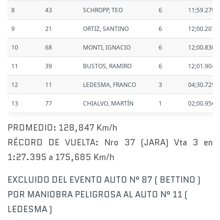
8
43
SCHROPP, TEO
6
11;59.279
9
21
ORTIZ, SANTINO
6
12;00.207
10
68
MONTI, IGNACIO
6
12;00.830
11
39
BUSTOS, RAMIRO
6
12;01.904
12
11
LEDESMA, FRANCO
3
04;30.729
13
77
CHIALVO, MARTÍN
1
02;00.956
PROMEDIO: 128,847 Km/h
RÉCORD DE VUELTA: Nro 37 (JARA) Vta 3 en
1:27.395 a 175,685 Km/h
EXCLUIDO DEL EVENTO AUTO N° 87 ( BETTINO )
POR MANIOBRA PELIGROSA AL AUTO N° 11 (
LEDESMA )