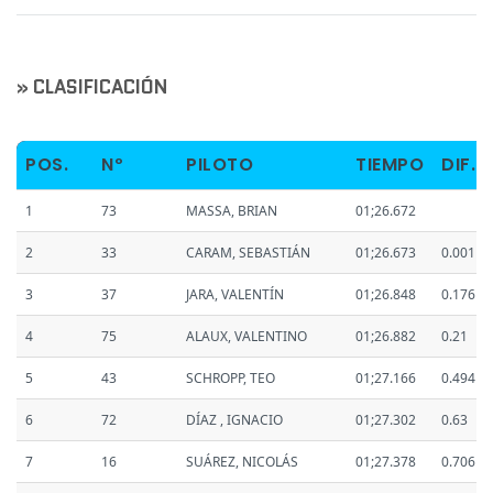
» CLASIFICACIÓN
POS.
Nº
PILOTO
TIEMPO
DIF.
1
73
MASSA, BRIAN
01;26.672
2
33
CARAM, SEBASTIÁN
01;26.673
0.001
3
37
JARA, VALENTÍN
01;26.848
0.176
4
75
ALAUX, VALENTINO
01;26.882
0.21
5
43
SCHROPP, TEO
01;27.166
0.494
6
72
DÍAZ , IGNACIO
01;27.302
0.63
7
16
SUÁREZ, NICOLÁS
01;27.378
0.706