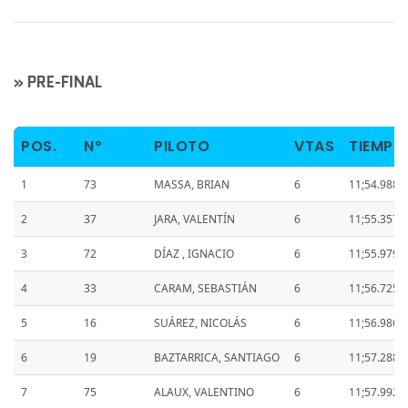
» PRE-FINAL
POS.
Nº
PILOTO
VTAS
TIEMPO
1
73
MASSA, BRIAN
6
11;54.988
2
37
JARA, VALENTÍN
6
11;55.357
3
72
DÍAZ , IGNACIO
6
11;55.979
4
33
CARAM, SEBASTIÁN
6
11;56.725
5
16
SUÁREZ, NICOLÁS
6
11;56.986
6
19
BAZTARRICA, SANTIAGO
6
11;57.288
7
75
ALAUX, VALENTINO
6
11;57.992