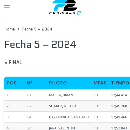
Home
Fecha 5 – 2024
Fecha 5 – 2024
» FINAL
POS.
Nº
PILOTO
VTAS
TIEMPO
1
73
MASSA, BRIAN
10
17;44.414
2
16
SUÁREZ, NICOLÁS
10
17;45.268
3
19
BAZTARRICA, SANTIAGO
10
17;49.466
4
37
JARA, VALENTÍN
10
17;52.043