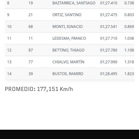
8
19
BAZTARRICA, SANTIAGO
01;27.410
0.738
9
21
ORTIZ, SANTINO
01;27.475
0.803
10
68
MONTI, IGNACIO
01;27.541
0.869
11
11
LEDESMA, FRANCO
01;27.710
1.038
12
87
BETTINO, THIAGO
01;27.780
1.108
13
77
CHIALVO, MARTÍN
01;27.990
1.318
14
39
BUSTOS, RAMIRO
01;28.495
1.823
PROMEDIO: 177,151 Km/h