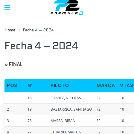
Home
Fecha 4 – 2024
Fecha 4 – 2024
» FINAL
POS.
Nº
PILOTO
MARCA
VTAS
1
16
SUÁREZ, NICOLÁS
F2
10
2
19
BAZTARRICA, SANTIAGO
F2
10
3
73
MASSA, BRIAN
F2
10
4
77
CHIALVO, MARTÍN
F2
10