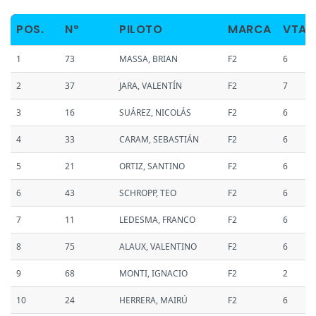
POS.
Nº
PILOTO
MARCA
VTAS
1
73
MASSA, BRIAN
F2
6
2
37
JARA, VALENTÍN
F2
7
3
16
SUÁREZ, NICOLÁS
F2
6
4
33
CARAM, SEBASTIÁN
F2
6
5
21
ORTIZ, SANTINO
F2
6
6
43
SCHROPP, TEO
F2
6
7
11
LEDESMA, FRANCO
F2
6
8
75
ALAUX, VALENTINO
F2
6
9
68
MONTI, IGNACIO
F2
2
10
24
HERRERA, MAIRÚ
F2
6