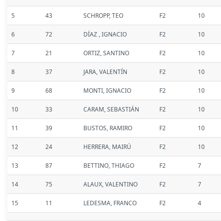
5
43
SCHROPP, TEO
F2
10
6
72
DÍAZ , IGNACIO
F2
10
7
21
ORTIZ, SANTINO
F2
10
8
37
JARA, VALENTÍN
F2
10
9
68
MONTI, IGNACIO
F2
10
10
33
CARAM, SEBASTIÁN
F2
10
11
39
BUSTOS, RAMIRO
F2
10
12
24
HERRERA, MAIRÚ
F2
10
13
87
BETTINO, THIAGO
F2
7
14
75
ALAUX, VALENTINO
F2
7
15
11
LEDESMA, FRANCO
F2
4