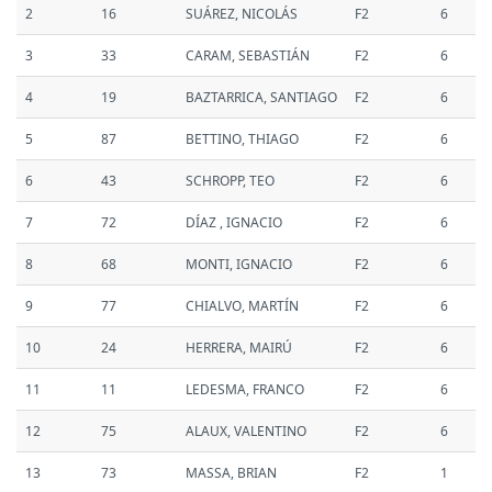
2
16
SUÁREZ, NICOLÁS
F2
6
3
33
CARAM, SEBASTIÁN
F2
6
4
19
BAZTARRICA, SANTIAGO
F2
6
5
87
BETTINO, THIAGO
F2
6
6
43
SCHROPP, TEO
F2
6
7
72
DÍAZ , IGNACIO
F2
6
8
68
MONTI, IGNACIO
F2
6
9
77
CHIALVO, MARTÍN
F2
6
10
24
HERRERA, MAIRÚ
F2
6
11
11
LEDESMA, FRANCO
F2
6
12
75
ALAUX, VALENTINO
F2
6
13
73
MASSA, BRIAN
F2
1