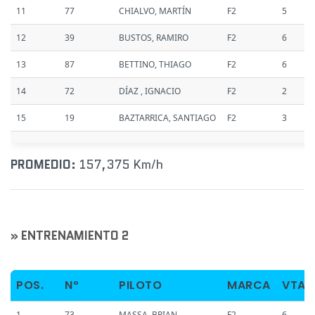
11
77
CHIALVO, MARTÍN
F2
5
12
39
BUSTOS, RAMIRO
F2
6
13
87
BETTINO, THIAGO
F2
6
14
72
DÍAZ , IGNACIO
F2
2
15
19
BAZTARRICA, SANTIAGO
F2
3
PROMEDIO:
157,375 Km/h
» ENTRENAMIENTO 2
POS.
Nº
PILOTO
MARCA
VTAS
1
73
MASSA, BRIAN
F2
6