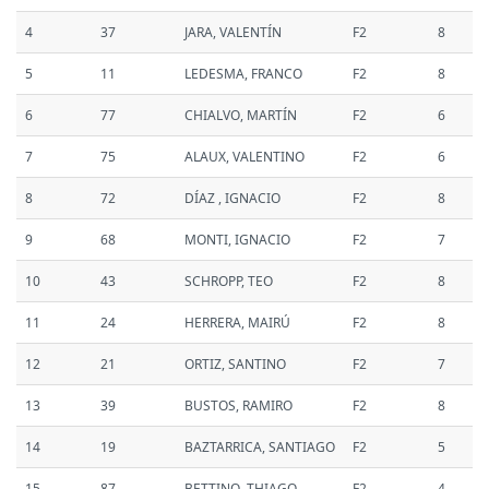
4
37
JARA, VALENTÍN
F2
8
5
11
LEDESMA, FRANCO
F2
8
6
77
CHIALVO, MARTÍN
F2
6
7
75
ALAUX, VALENTINO
F2
6
8
72
DÍAZ , IGNACIO
F2
8
9
68
MONTI, IGNACIO
F2
7
10
43
SCHROPP, TEO
F2
8
11
24
HERRERA, MAIRÚ
F2
8
12
21
ORTIZ, SANTINO
F2
7
13
39
BUSTOS, RAMIRO
F2
8
14
19
BAZTARRICA, SANTIAGO
F2
5
15
87
BETTINO, THIAGO
F2
4