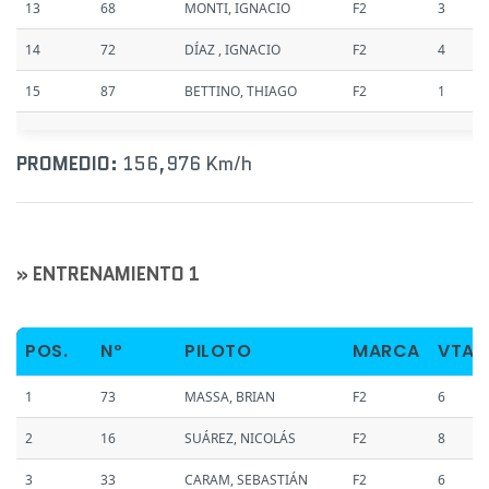
13
68
MONTI, IGNACIO
F2
3
14
72
DÍAZ , IGNACIO
F2
4
15
87
BETTINO, THIAGO
F2
1
PROMEDIO:
156,976 Km/h
» ENTRENAMIENTO 1
POS.
Nº
PILOTO
MARCA
VTAS
1
73
MASSA, BRIAN
F2
6
2
16
SUÁREZ, NICOLÁS
F2
8
3
33
CARAM, SEBASTIÁN
F2
6