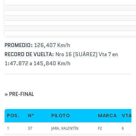
PROMEDIO:
126,407 Km/h
RECORD DE VUELTA:
Nro 16 (SUÁREZ) Vta 7 en
1:47.872 a 145,840 Km/h
» PRE-FINAL
POS.
Nº
PILOTO
MARCA
VTAS
1
37
JARA, VALENTÍN
F2
6