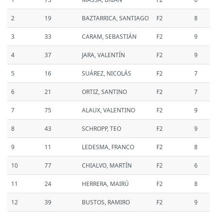
2
19
BAZTARRICA, SANTIAGO
F2
8
3
33
CARAM, SEBASTIÁN
F2
9
4
37
JARA, VALENTÍN
F2
9
5
16
SUÁREZ, NICOLÁS
F2
7
6
21
ORTIZ, SANTINO
F2
7
7
75
ALAUX, VALENTINO
F2
9
8
43
SCHROPP, TEO
F2
9
9
11
LEDESMA, FRANCO
F2
8
10
77
CHIALVO, MARTÍN
F2
6
11
24
HERRERA, MAIRÚ
F2
8
12
39
BUSTOS, RAMIRO
F2
9