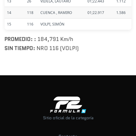
13
26
VIDELA, LAUTARO
01;22.443
1.112
14
118
CUENCA , RAMIRO
01;22.917
1.586
15
116
VOLPI, SIMÓN
PROMEDIO:
: 184,791 Km/h
SIN TIEMPO:
NRO 116 (VOLPI)
Sitio oficial de la categoría