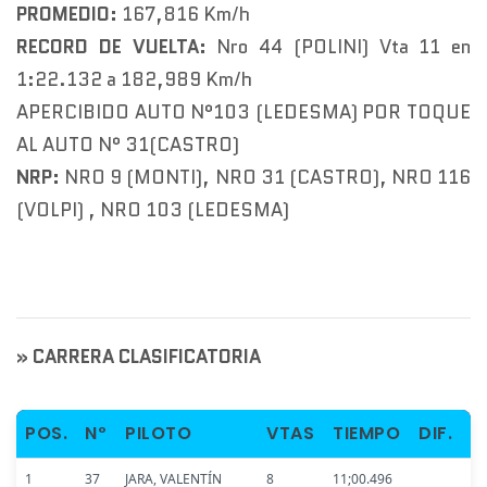
PROMEDIO:
167,816 Km/h
RECORD DE VUELTA:
Nro 44 (POLINI) Vta 11 en
1:22.132 a 182,989 Km/h
APERCIBIDO AUTO N°103 (LEDESMA) POR TOQUE
AL AUTO N° 31(CASTRO)
NRP:
NRO 9 (MONTI), NRO 31 (CASTRO), NRO 116
(VOLPI) , NRO 103 (LEDESMA)
» CARRERA CLASIFICATORIA
POS.
Nº
PILOTO
VTAS
TIEMPO
DIF.
1
37
JARA, VALENTÍN
8
11;00.496