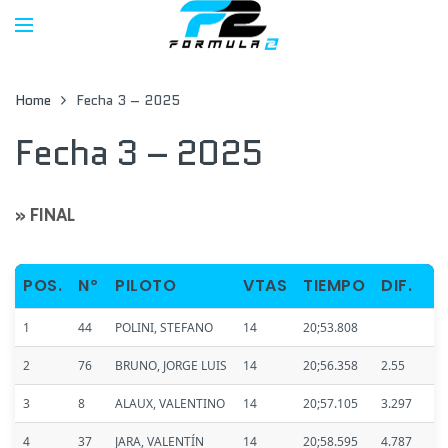
Home
Fecha 3 – 2025
Fecha 3 – 2025
» FINAL
POS.
Nº
PILOTO
VTAS
TIEMPO
DIF.
1
44
POLINI, STEFANO
14
20;53.808
2
76
BRUNO, JORGE LUIS
14
20;56.358
2.55
3
8
ALAUX, VALENTINO
14
20;57.105
3.297
4
37
JARA, VALENTÍN
14
20;58.595
4.787