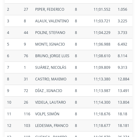
2
27
PIPER, FEDERICO
8
11;01.552
1.056
3
8
ALAUX, VALENTINO
8
11;03.721
3.225
4
44
POLINI, STEFANO
8
11;04.229
3.733
5
9
MONTI, IGNACIO
8
11;06.988
6.492
6
76
BRUNO, JORGE LUIS
8
11;08.610
8.114
7
1
SUÁREZ, NICOLÁS
8
11;09.809
9.313
8
31
CASTRO, MAXIMO
8
11;13.380
12.884
9
72
DÍAZ , IGNACIO
8
11;13.987
13.491
10
26
VIDELA, LAUTARO
8
11;14.300
13.804
11
116
VOLPI, SIMÓN
8
11;18.676
18.18
12
103
LEDESMA, FRANCO
8
11;18.677
18.181