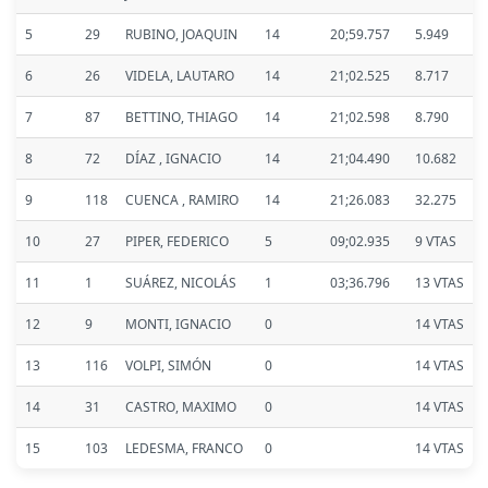
5
29
RUBINO, JOAQUIN
14
20;59.757
5.949
6
26
VIDELA, LAUTARO
14
21;02.525
8.717
7
87
BETTINO, THIAGO
14
21;02.598
8.790
8
72
DÍAZ , IGNACIO
14
21;04.490
10.682
9
118
CUENCA , RAMIRO
14
21;26.083
32.275
10
27
PIPER, FEDERICO
5
09;02.935
9 VTAS
11
1
SUÁREZ, NICOLÁS
1
03;36.796
13 VTAS
12
9
MONTI, IGNACIO
0
14 VTAS
13
116
VOLPI, SIMÓN
0
14 VTAS
14
31
CASTRO, MAXIMO
0
14 VTAS
15
103
LEDESMA, FRANCO
0
14 VTAS