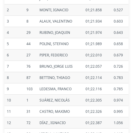
2
9
MONTI, IGNACIO
01;21.858
0.527
3
8
ALAUX, VALENTINO
01;21.934
0.603
4
29
RUBINO, JOAQUIN
01;21.974
0.643
5
44
POLINI, STEFANO
01;21.989
0.658
6
27
PIPER, FEDERICO
01;22.010
0.679
7
76
BRUNO, JORGE LUIS
01;22.057
0.726
8
87
BETTINO, THIAGO
01;22.114
0.783
9
103
LEDESMA, FRANCO
01;22.116
0.785
10
1
SUÁREZ, NICOLÁS
01;22.305
0.974
11
31
CASTRO, MAXIMO
01;22.326
0.995
12
72
DÍAZ , IGNACIO
01;22.387
1.056