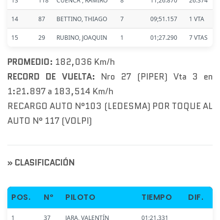
13
118
CUENCA , RAMIRO
8
11;26.870
26.374
14
87
BETTINO, THIAGO
7
09;51.157
1 VTA
15
29
RUBINO, JOAQUIN
1
01;27.290
7 VTAS
PROMEDIO:
182,036 Km/h
RECORD DE VUELTA:
Nro 27 (PIPER) Vta 3 en
1:21.897 a 183,514 Km/h
RECARGO AUTO N°103 (LEDESMA) POR TOQUE AL
AUTO N° 117 (VOLPI)
» CLASIFICACIÓN
POS.
Nº
PILOTO
TIEMPO
DIF.
1
37
JARA, VALENTÍN
01;21.331