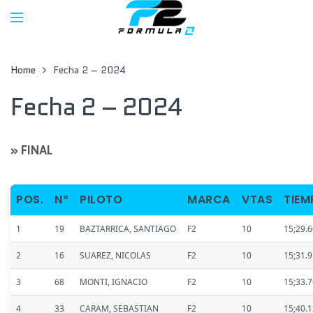
Home
Fecha 2 – 2024
Fecha 2 – 2024
» FINAL
POS.
Nº
PILOTO
MARCA
VTAS
TIEM
1
19
BAZTARRICA, SANTIAGO
F2
10
15;29.
2
16
SUAREZ, NICOLAS
F2
10
15;31.
3
68
MONTI, IGNACIO
F2
10
15;33.
4
33
CARAM, SEBASTIAN
F2
10
15;40.