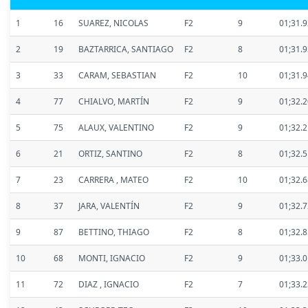
1
16
SUAREZ, NICOLAS
F2
9
01;31.
2
19
BAZTARRICA, SANTIAGO
F2
8
01;31.
3
33
CARAM, SEBASTIAN
F2
10
01;31.
4
77
CHIALVO, MARTÍN
F2
9
01;32.
5
75
ALAUX, VALENTINO
F2
9
01;32.
6
21
ORTIZ, SANTINO
F2
8
01;32.
7
23
CARRERA , MATEO
F2
10
01;32.
8
37
JARA, VALENTÍN
F2
9
01;32.
9
87
BETTINO, THIAGO
F2
8
01;32.
10
68
MONTI, IGNACIO
F2
9
01;33.
11
72
DIAZ , IGNACIO
F2
7
01;33.