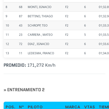
8
68
MONTI, IGNACIO
F2
6
01;32.
9
87
BETTINO, THIAGO
F2
6
01;32.
10
43
SCHROPP, TEO
F2
6
01;33.
11
23
CARRERA , MATEO
F2
5
01;33.
12
72
DIAZ , IGNACIO
F2
6
01;33.
13
11
LEDESMA, FRANCO
F2
6
01;34.
PROMEDIO:
171,272 Km/h
» ENTRENAMIENTO 2
POS.
Nº
PILOTO
MARCA
VTAS
TIEM