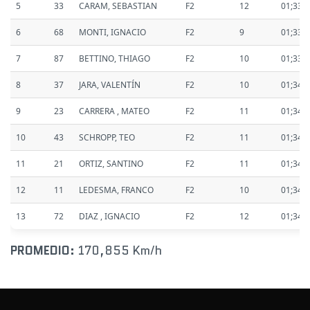
5
33
CARAM, SEBASTIAN
F2
12
01;33.
6
68
MONTI, IGNACIO
F2
9
01;33.
7
87
BETTINO, THIAGO
F2
10
01;33.
8
37
JARA, VALENTÍN
F2
10
01;34.
9
23
CARRERA , MATEO
F2
11
01;34.
10
43
SCHROPP, TEO
F2
11
01;34.
11
21
ORTIZ, SANTINO
F2
11
01;34.
12
11
LEDESMA, FRANCO
F2
10
01;34.
13
72
DIAZ , IGNACIO
F2
12
01;34.
PROMEDIO:
170,855 Km/h