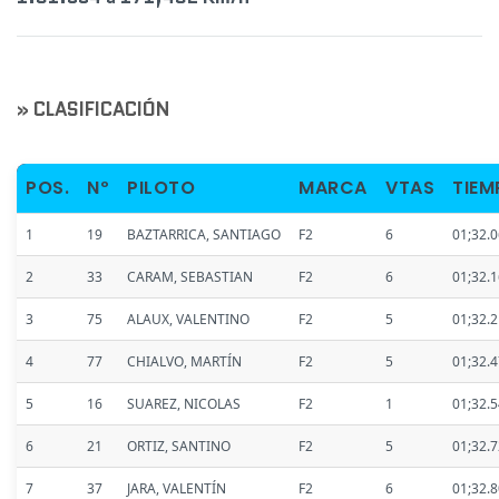
» CLASIFICACIÓN
POS.
Nº
PILOTO
MARCA
VTAS
TIEM
1
19
BAZTARRICA, SANTIAGO
F2
6
01;32.
2
33
CARAM, SEBASTIAN
F2
6
01;32.
3
75
ALAUX, VALENTINO
F2
5
01;32.
4
77
CHIALVO, MARTÍN
F2
5
01;32.
5
16
SUAREZ, NICOLAS
F2
1
01;32.
6
21
ORTIZ, SANTINO
F2
5
01;32.
7
37
JARA, VALENTÍN
F2
6
01;32.