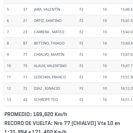
5
37
JARA, VALENTÍN
F2
10
15;40.
6
21
ORTIZ, SANTINO
F2
10
15;41.
7
23
CARRERA , MATEO
F2
10
15;42.
8
87
BETTINO, THIAGO
F2
10
15;43.
9
77
CHIALVO, MARTÍN
F2
10
15;47.
10
75
ALAUX, VALENTINO
F2
10
15;47.
11
11
LEDESMA, FRANCO
F2
10
15;51.
12
72
DIAZ , IGNACIO
F2
10
16;12.
13
43
SCHROPP, TEO
F2
10
16;51.
PROMEDIO: 169,620 Km/h
RECORD DE VUELTA: Nro 77 (CHIALVO) Vta 10 en
1:31.994 a 171,402 Km/h