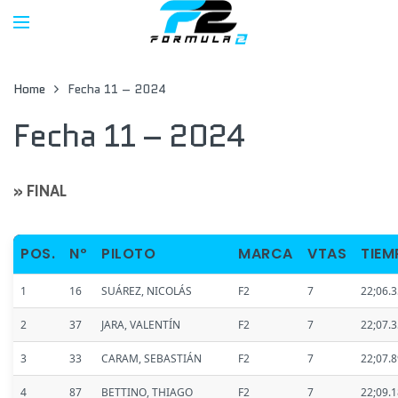
Home
Fecha 11 – 2024
Fecha 11 – 2024
» FINAL
POS.
Nº
PILOTO
MARCA
VTAS
TIEM
1
16
SUÁREZ, NICOLÁS
F2
7
22;06.
2
37
JARA, VALENTÍN
F2
7
22;07.
3
33
CARAM, SEBASTIÁN
F2
7
22;07.
4
87
BETTINO, THIAGO
F2
7
22;09.