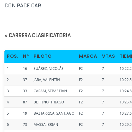
CON PACE CAR
» CARRERA CLASIFICATORIA
POS.
Nº
PILOTO
MARCA
VTAS
TIEM
1
16
SUÁREZ, NICOLÁS
F2
7
10;22.
2
37
JARA, VALENTÍN
F2
7
10;22.
3
33
CARAM, SEBASTIÁN
F2
7
10;24.
4
87
BETTINO, THIAGO
F2
7
10;25.
5
19
BAZTARRICA, SANTIAGO
F2
7
10;27.
6
73
MASSA, BRIAN
F2
7
10;29.