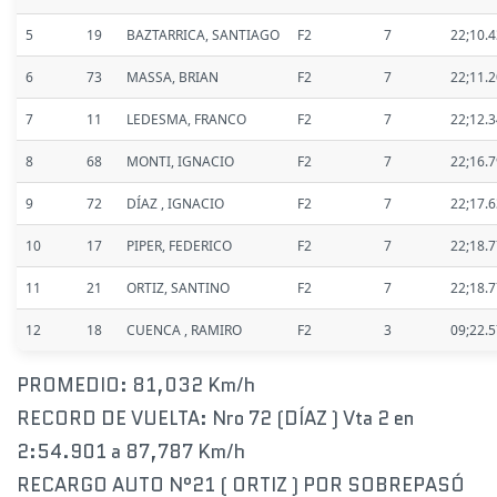
5
19
BAZTARRICA, SANTIAGO
F2
7
22;10.
6
73
MASSA, BRIAN
F2
7
22;11.
7
11
LEDESMA, FRANCO
F2
7
22;12.
8
68
MONTI, IGNACIO
F2
7
22;16.
9
72
DÍAZ , IGNACIO
F2
7
22;17.
10
17
PIPER, FEDERICO
F2
7
22;18.
11
21
ORTIZ, SANTINO
F2
7
22;18.
12
18
CUENCA , RAMIRO
F2
3
09;22.
PROMEDIO: 81,032 Km/h
RECORD DE VUELTA: Nro 72 (DÍAZ ) Vta 2 en
2:54.901 a 87,787 Km/h
RECARGO AUTO N°21 ( ORTIZ ) POR SOBREPASÓ