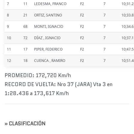
7
11
LEDESMA, FRANCO
F2
7
10;31.
8
21
ORTIZ, SANTINO
F2
7
10;33.
9
68
MONTI, IGNACIO
F2
7
10;34.
10
72
DÍAZ , IGNACIO
F2
7
10;37.
11
17
PIPER, FEDERICO
F2
7
10;47.
12
18
CUENCA , RAMIRO
F2
7
10;51.
PROMEDIO: 172,720 Km/h
RECORD DE VUELTA: Nro 37 (JARA) Vta 3 en
1:28.436 a 173,617 Km/h
» CLASIFICACIÓN