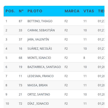
POS.
Nº
PILOTO
MARCA
VTAS
TIEM
1
87
BETTINO, THIAGO
F2
11
01;27.
2
33
CARAM, SEBASTIÁN
F2
10
01;27.
3
37
JARA, VALENTÍN
F2
11
01;27.
4
16
SUÁREZ, NICOLÁS
F2
10
01;27.
5
68
MONTI, IGNACIO
F2
8
01;27.
6
19
BAZTARRICA, SANTIAGO
F2
10
01;28.
7
11
LEDESMA, FRANCO
F2
11
01;28.
8
73
MASSA, BRIAN
F2
11
01;28.
9
21
ORTIZ, SANTINO
F2
10
01;28.
10
72
DÍAZ , IGNACIO
F2
11
01;29.