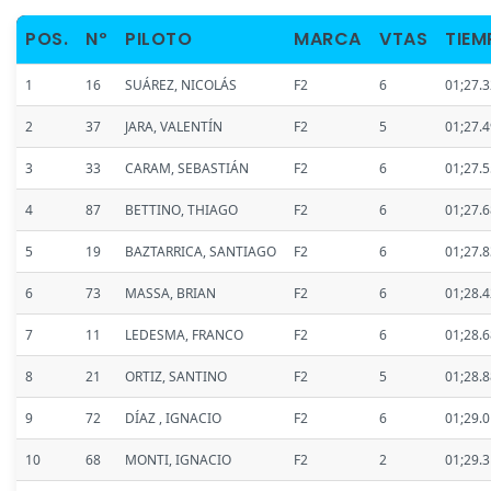
POS.
Nº
PILOTO
MARCA
VTAS
TIEM
1
16
SUÁREZ, NICOLÁS
F2
6
01;27.
2
37
JARA, VALENTÍN
F2
5
01;27.
3
33
CARAM, SEBASTIÁN
F2
6
01;27.
4
87
BETTINO, THIAGO
F2
6
01;27.
5
19
BAZTARRICA, SANTIAGO
F2
6
01;27.
6
73
MASSA, BRIAN
F2
6
01;28.
7
11
LEDESMA, FRANCO
F2
6
01;28.
8
21
ORTIZ, SANTINO
F2
5
01;28.
9
72
DÍAZ , IGNACIO
F2
6
01;29.
10
68
MONTI, IGNACIO
F2
2
01;29.