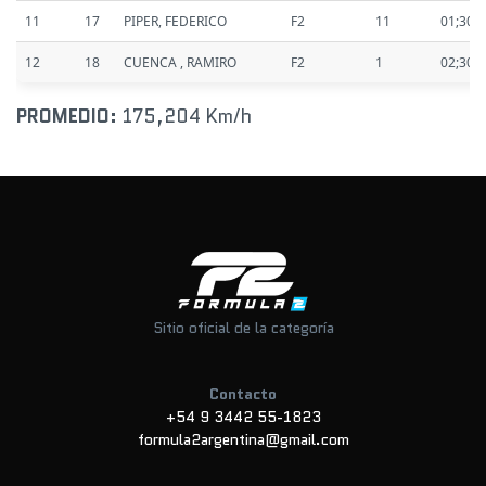
11
17
PIPER, FEDERICO
F2
11
01;30.
12
18
CUENCA , RAMIRO
F2
1
02;30.
PROMEDIO:
175,204 Km/h
Sitio oficial de la categoría
Contacto
+54 9 3442 55-1823
formula2argentina@gmail.com