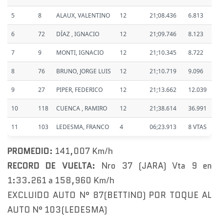
5
8
ALAUX, VALENTINO
12
21;08.436
6.813
6
72
DÍAZ , IGNACIO
12
21;09.746
8.123
7
9
MONTI, IGNACIO
12
21;10.345
8.722
8
76
BRUNO, JORGE LUIS
12
21;10.719
9.096
9
27
PIPER, FEDERICO
12
21;13.662
12.039
10
118
CUENCA , RAMIRO
12
21;38.614
36.991
11
103
LEDESMA, FRANCO
4
06;23.913
8 VTAS
PROMEDIO:
141,007 Km/h
RECORD DE VUELTA:
Nro 37 (JARA) Vta 9 en
1:33.261 a 158,960 Km/h
EXCLUIDO AUTO N° 87(BETTINO) POR TOQUE AL
AUTO N° 103(LEDESMA)