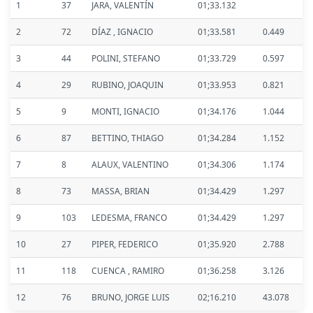
1
37
JARA, VALENTÍN
01;33.132
2
72
DÍAZ , IGNACIO
01;33.581
0.449
3
44
POLINI, STEFANO
01;33.729
0.597
4
29
RUBINO, JOAQUIN
01;33.953
0.821
5
9
MONTI, IGNACIO
01;34.176
1.044
6
87
BETTINO, THIAGO
01;34.284
1.152
7
8
ALAUX, VALENTINO
01;34.306
1.174
8
73
MASSA, BRIAN
01;34.429
1.297
9
103
LEDESMA, FRANCO
01;34.429
1.297
10
27
PIPER, FEDERICO
01;35.920
2.788
11
118
CUENCA , RAMIRO
01;36.258
3.126
12
76
BRUNO, JORGE LUIS
02;16.210
43.078