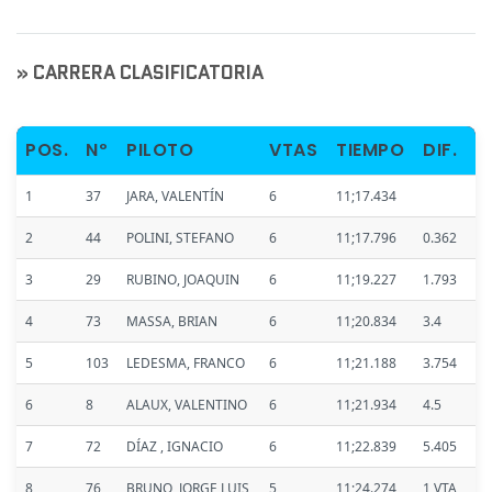
» CARRERA CLASIFICATORIA
POS.
Nº
PILOTO
VTAS
TIEMPO
DIF.
1
37
JARA, VALENTÍN
6
11;17.434
2
44
POLINI, STEFANO
6
11;17.796
0.362
3
29
RUBINO, JOAQUIN
6
11;19.227
1.793
4
73
MASSA, BRIAN
6
11;20.834
3.4
5
103
LEDESMA, FRANCO
6
11;21.188
3.754
6
8
ALAUX, VALENTINO
6
11;21.934
4.5
7
72
DÍAZ , IGNACIO
6
11;22.839
5.405
8
76
BRUNO, JORGE LUIS
5
11;24.274
1 VTA