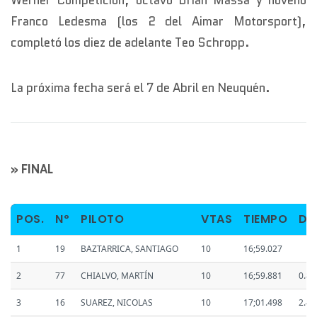
Franco Ledesma (los 2 del Aimar Motorsport),
completó los diez de adelante Teo Schropp.
La próxima fecha será el 7 de Abril en Neuquén.
» FINAL
POS.
Nº
PILOTO
VTAS
TIEMPO
DIF
1
19
BAZTARRICA, SANTIAGO
10
16;59.027
2
77
CHIALVO, MARTÍN
10
16;59.881
0.85
3
16
SUAREZ, NICOLAS
10
17;01.498
2.47