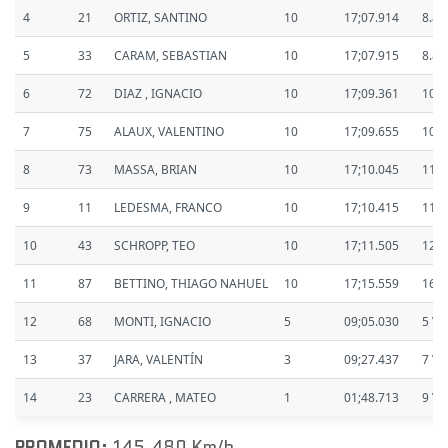
4
21
ORTIZ, SANTINO
10
17;07.914
8.88
5
33
CARAM, SEBASTIAN
10
17;07.915
8.88
6
72
DIAZ , IGNACIO
10
17;09.361
10.3
7
75
ALAUX, VALENTINO
10
17;09.655
10.6
8
73
MASSA, BRIAN
10
17;10.045
11.0
9
11
LEDESMA, FRANCO
10
17;10.415
11.3
10
43
SCHROPP, TEO
10
17;11.505
12.4
11
87
BETTINO, THIAGO NAHUEL
10
17;15.559
16.5
12
68
MONTI, IGNACIO
5
09;05.030
5 VT
13
37
JARA, VALENTÍN
3
09;27.437
7 VT
14
23
CARRERA , MATEO
1
01;48.713
9 VT
PROMEDIO:
145,480 Km/h